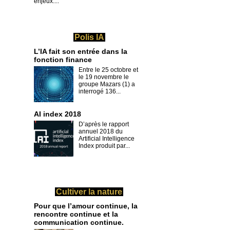
enjeux....
Polis IA
L’IA fait son entrée dans la
fonction finance
Entre le 25 octobre et
le 19 novembre le
groupe Mazars (1) a
interrogé 136...
AI index 2018
D’après le rapport
annuel 2018 du
Artificial Intelligence
Index produit par...
Cultiver la nature
Pour que l’amour continue, la
rencontre continue et la
communication continue.