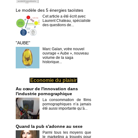
Le modèle des 5 énergies taoïstes
Cet article a été écrit avec
Laurent Chateau, spécialiste
des questions de...
"AUBE"
Marc Galan, votre nouvel
ouvrage « Aube », nouveau
volume de la saga
historique...
Economie du plaisir
Au cœur de l'innovation dans
l'industrie pornographique
La consommation de films
pornographiques n’a jamais
été aussi importante qu’à...
Quand la pub s'adonne au sexe
Parmi tous les moyens que
le marketing a trouvés pour