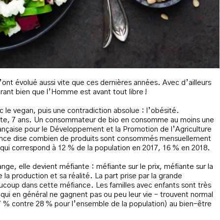
nt évolué aussi vite que ces dernières années. Avec d’ailleurs
ant bien que l’Homme est avant tout libre !
c le vegan, puis une contradiction absolue : l’obésité.
ente, 7 ans. Un consommateur de bio en consomme au moins une
ançaise pour le Développement et la Promotion de l’Agriculture
agence dise combien de produits sont consommés mensuellement
 qui correspond à 12 % de la population en 2017, 16 % en 2018.
nge, elle devient méfiante : méfiante sur le prix, méfiante sur la
la production et sa réalité. La part prise par la grande
aucoup dans cette méfiance. Les familles avec enfants sont très
– qui en général ne gagnent pas ou peu leur vie – trouvent normal
7 % contre 28 % pour l’ensemble de la population) au bien-être