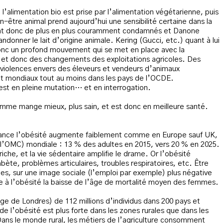
e l’alimentation bio est prise par l’alimentation végétarienne, puis
n-être animal prend aujourd’hui une sensibilité certaine dans la
sont donc de plus en plus couramment condamnés et Danone
donner le lait d’origine animale. Kering (Gucci, etc.) quant à lui
t donc un profond mouvement qui se met en place avec la
x et donc des changements des exploitations agricoles. Des
violences envers des éleveurs et vendeurs d’animaux
 mondiaux tout au moins dans les pays de l’OCDE.
est en pleine mutation… et en interrogation.
omme mange mieux, plus sain, et est donc en meilleure santé.
rance l’obésité augmente faiblement comme en Europe sauf UK,
 l’OMC) mondiale : 13 % des adultes en 2015, vers 20 % en 2025.
riche, et la vie sédentaire amplifie le drame. Or l’obésité
bète, problèmes articulaires, troubles respiratoires, etc. Être
, sur une image sociale (l’emploi par exemple) plus négative
e à l’obésité la baisse de l’âge de mortalité moyen des femmes.
ge de Londres) de 112 millions d’individus dans 200 pays et
de l’obésité est plus forte dans les zones rurales que dans les
 Dans le monde rural, les métiers de l’agriculture consomment