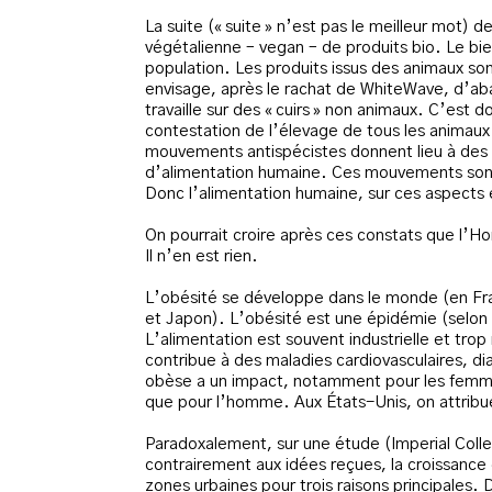
La suite (« suite » n’est pas le meilleur mot) d
végétalienne – vegan – de produits bio. Le bie
population. Les produits issus des animaux 
envisage, après le rachat de WhiteWave, d’aban
travaille sur des « cuirs » non animaux. C’es
contestation de l’élevage de tous les animau
mouvements antispécistes donnent lieu à des 
d’alimentation humaine. Ces mouvements sont
Donc l’alimentation humaine, sur ces aspects 
On pourrait croire après ces constats que l’H
Il n’en est rien.
L’obésité se développe dans le monde (en F
et Japon). L’obésité est une épidémie (selon
L’alimentation est souvent industrielle et trop 
contribue à des maladies cardiovasculaires, dia
obèse a un impact, notamment pour les femmes
que pour l’homme. Aux États-Unis, on attribu
Paradoxalement, sur une étude (Imperial Colle
contrairement aux idées reçues, la croissance 
zones urbaines pour trois raisons principales.