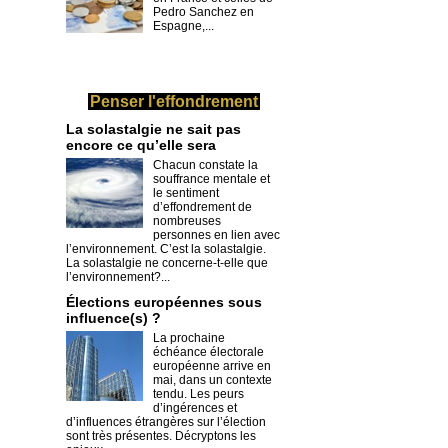
Pedro Sanchez en
Espagne,...
Penser l'effondrement
La solastalgie ne sait pas
encore ce qu’elle sera
Chacun constate la
souffrance mentale et
le sentiment
d’effondrement de
nombreuses
personnes en lien avec
l’environnement. C’est la solastalgie.
La solastalgie ne concerne-t-elle que
l’environnement?...
​Élections européennes sous
influence(s) ?
La prochaine
échéance électorale
européenne arrive en
mai, dans un contexte
tendu. Les peurs
d’ingérences et
d’influences étrangères sur l’élection
sont très présentes. Décryptons les