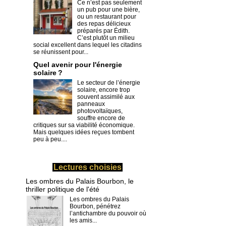
Ce n’est pas seulement
un pub pour une bière,
ou un restaurant pour
des repas délicieux
préparés par Édith.
C’est plutôt un milieu
social excellent dans lequel les citadins
se réunissent pour...
Quel avenir pour l'énergie
solaire ?
Le secteur de l’énergie
solaire, encore trop
souvent assimilé aux
panneaux
photovoltaïques,
souffre encore de
critiques sur sa viabilité économique.
Mais quelques idées reçues tombent
peu à peu....
Lectures choisies
Les ombres du Palais Bourbon, le
thriller politique de l'été
Les ombres du Palais
Bourbon, pénétrez
l’antichambre du pouvoir où
les amis...