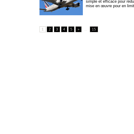
simple et efficace pour réd
mise en œuvre pour en limite
1
2
3
4
5
»
...
15