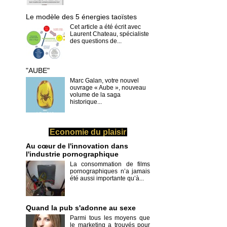
Le modèle des 5 énergies taoïstes
Cet article a été écrit avec
Laurent Chateau, spécialiste
des questions de...
"AUBE"
Marc Galan, votre nouvel
ouvrage « Aube », nouveau
volume de la saga
historique...
Economie du plaisir
Au cœur de l'innovation dans
l'industrie pornographique
La consommation de films
pornographiques n’a jamais
été aussi importante qu’à...
Quand la pub s'adonne au sexe
Parmi tous les moyens que
le marketing a trouvés pour