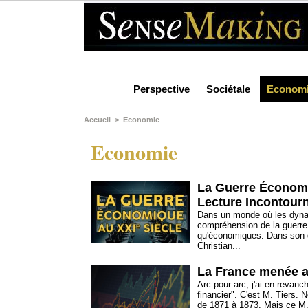
Perspective
Sociétale
Econom
Accueil
>
Economie
Economie
La Guerre Économiq
Lecture Incontour
Dans un monde où les dyna
compréhension de la guerre 
qu'économiques. Dans son d
Christian...
La France menée au
Arc pour arc, j'ai en revanc
financier". C'est M. Tiers.
de 1871 à 1873. Mais ce M. T