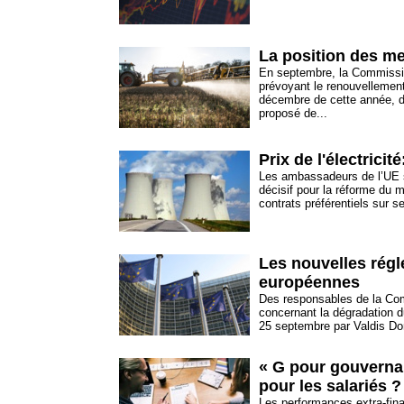
La position des me
En septembre, la Commissi
prévoyant le renouvellement
décembre de cette année, da
proposé de...
Prix de l'électricit
Les ambassadeurs de l’UE se
décisif pour la réforme du m
contrats préférentiels sur s
Les nouvelles régl
européennes
Des responsables de la Com
concernant la dégradation d
25 septembre par Valdis Dom
« G pour gouvernan
pour les salariés ?
Les performances extra-fina