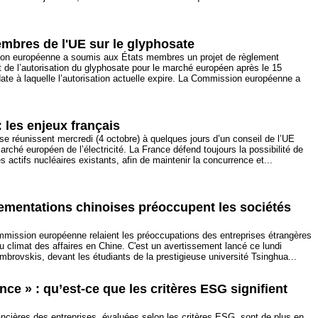
mbres de l'UE sur le glyphosate
on européenne a soumis aux États membres un projet de règlement
 de l’autorisation du glyphosate pour le marché européen après le 15
te à laquelle l’autorisation actuelle expire. La Commission européenne a
é: les enjeux français
 réunissent mercredi (4 octobre) à quelques jours d’un conseil de l’UE
arché européen de l’électricité. La France défend toujours la possibilité de
es actifs nucléaires existants, afin de maintenir la concurrence et...
ementations chinoises préoccupent les sociétés
mission européenne relaient les préoccupations des entreprises étrangères
u climat des affaires en Chine. C'est un avertissement lancé ce lundi
brovskis, devant les étudiants de la prestigieuse université Tsinghua...
ce » : qu’est-ce que les critères ESG signifient
ncières des entreprises, évaluées selon les critères ESG, sont de plus en