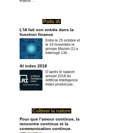
enjeux....
Polis IA
L’IA fait son entrée dans la
fonction finance
Entre le 25 octobre et
le 19 novembre le
groupe Mazars (1) a
interrogé 136...
AI index 2018
D’après le rapport
annuel 2018 du
Artificial Intelligence
Index produit par...
Cultiver la nature
Pour que l’amour continue, la
rencontre continue et la
communication continue.