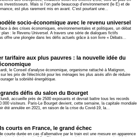
es investisseurs. Mais si l’on parle beaucoup d’environnement (le E) et de
ernance, est plus rarement mis en avant. C’est pourtant une...
odèle socio-économique avec le revenu universel
t face à des crises économiques, environnementales et politiques, un débat
 plan : le Revenu Universel. A travers une série de dialogues fictifs
us offre une plongée dans les défis actuels grâce à son livre « Débats...
r tarifaire aux plus pauvres : la nouvelle idée du
 économique
ardi, le Conseil d'analyse économique, organisme rattaché à Matignon,
 sur les prix de l'électricité pour les ménages les plus aisés afin de réduire
ourager la sobriété énergétique.
 grands défis du salon du Bourget
lundi, accueille près de 2500 exposants et devrait battre tous les records
0.000 visiteurs. Paris-Le Bourget devient, cette semaine, la capitale mondiale
ir été annulée en 2021, en raison de la crise du Covid-19, la...
ols courts en France, le grand échec
s de courte durée en cas d’alternative par le train est une mesure en apparence