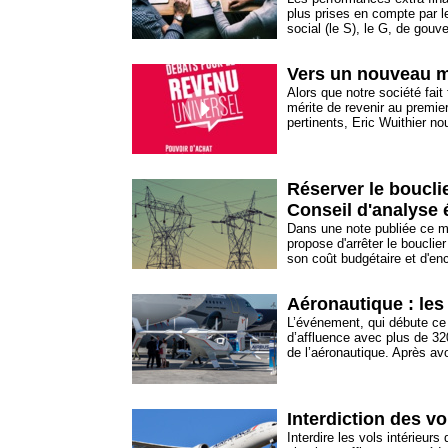
plus prises en compte par l
social (le S), le G, de gouv
Vers un nouveau m
Alors que notre société fai
mérite de revenir au premier
pertinents, Eric Wuithier no
Réserver le bouclie
Conseil d'analyse
Dans une note publiée ce m
propose d'arrêter le bouclier
son coût budgétaire et d'enc
Aéronautique : les
L’événement, qui débute ce 
d’affluence avec plus de 32
de l’aéronautique. Après avo
Interdiction des v
Interdire les vols intérieur