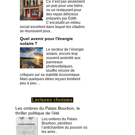
Ce n’est pas seulement
un pub pour une bière,
ou un restaurant pour
des repas délicieux
préparés par Édith.
C’est plutôt un milieu
social excellent dans lequel les citadins
se réunissent pour...
Quel avenir pour l'énergie
solaire ?
Le secteur de l’énergie
solaire, encore trop
souvent assimilé aux
panneaux
photovoltaïques,
souffre encore de
critiques sur sa viabilité économique.
Mais quelques idées reçues tombent
peu à peu....
Lectures choisies
Les ombres du Palais Bourbon, le
thriller politique de l'été
Les ombres du Palais
Bourbon, pénétrez
l’antichambre du pouvoir où
les amis...