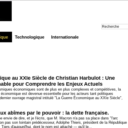
ique
Technologique
Internationale
ue au XXIe Siècle de Christian Harbulot : Une
nable pour Comprendre les Enjeux Actuels
miques économiques sont de plus en plus complexes et compétitives, la
économique est devenue essentielle pour les acteurs tant politiques
ernier ouvrage magistral intitulé "La Guerre Économique au XXIe Siècle",
x abîmes par le pouvoir : la dette française.
he envie de dire, et je l'écris, que M. Macron n'a pas sa place dans "l'arc
 Non pas son lointain prédécesseur, Adolphe Thiers, président de la République
iers d'aujourd'hui, dont le nom est attaché — qu'il le...