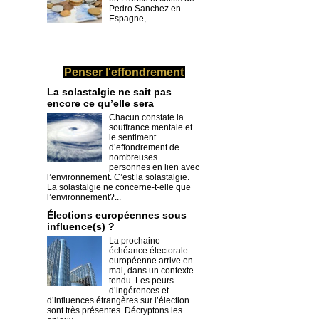
Pedro Sanchez en
Espagne,...
Penser l'effondrement
La solastalgie ne sait pas
encore ce qu’elle sera
Chacun constate la
souffrance mentale et
le sentiment
d’effondrement de
nombreuses
personnes en lien avec
l’environnement. C’est la solastalgie.
La solastalgie ne concerne-t-elle que
l’environnement?...
​Élections européennes sous
influence(s) ?
La prochaine
échéance électorale
européenne arrive en
mai, dans un contexte
tendu. Les peurs
d’ingérences et
d’influences étrangères sur l’élection
sont très présentes. Décryptons les