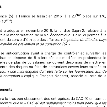
s
ème
ence (5) la France se hissait en 2016, à la 23
place sur 176,
ème
 (10
).
t a adopté en novembre 2016, la loi dite Sapin 2, relative à la
 et à la modernisation de la vie économique. Celle-ci permet à la
ent du cercle d’éthique des affaires,
« le peloton de tête des pays
 matière de prévention et de corruption (6) ».
e anticorruption ayant à charge de contrôler et surveiller les
islation dispose de 8 piliers afin de modifier en profondeur le
les de plus de 50 salariés, se doivent désormais de mettre en
nts des risques ou faits de corruptions envers leurs salariés et
hats,
« une mini enquête doit être faite sur les fournisseurs afin de
la corruption »
explique François Nogaret, associé au sein de la
gements
lgré le très bon classement des entreprises du CAC 40 en termes
e montre que le
« CAC 40 est globalement moins bien perçu que les