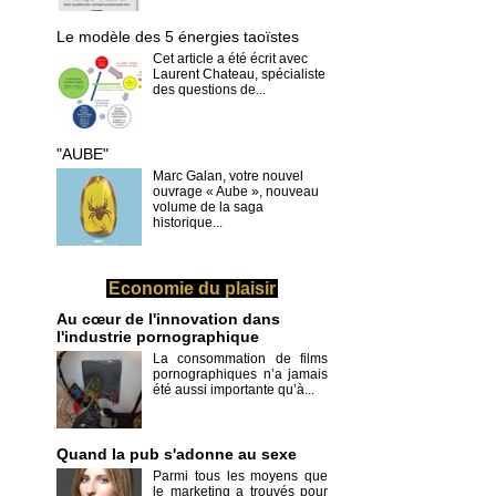
Le modèle des 5 énergies taoïstes
Cet article a été écrit avec
Laurent Chateau, spécialiste
des questions de...
"AUBE"
Marc Galan, votre nouvel
ouvrage « Aube », nouveau
volume de la saga
historique...
Economie du plaisir
Au cœur de l'innovation dans
l'industrie pornographique
La consommation de films
pornographiques n’a jamais
été aussi importante qu’à...
Quand la pub s'adonne au sexe
Parmi tous les moyens que
le marketing a trouvés pour