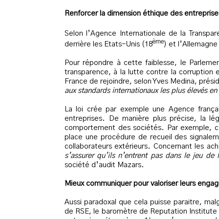
Renforcer la dimension éthique des entreprise
Selon l’Agence Internationale de la Transpar
ème
derrière les Etats-Unis (18
) et l’Allemagne
Pour répondre à cette faiblesse, le Parlemen
transparence, à la lutte contre la corruption
France de rejoindre, selon Yves Medina, présid
aux standards internationaux les plus élevés en
La loi crée par exemple une Agence français
entreprises. De manière plus précise, la lég
comportement des sociétés. Par exemple, cel
place une procédure de recueil des signaleme
collaborateurs extérieurs. Concernant les ac
s’assurer qu’ils n’entrent pas dans le jeu de 
société d’audit Mazars.
Mieux communiquer pour valoriser leurs enga
Aussi paradoxal que cela puisse paraitre, ma
de RSE, le baromètre de Reputation Institut