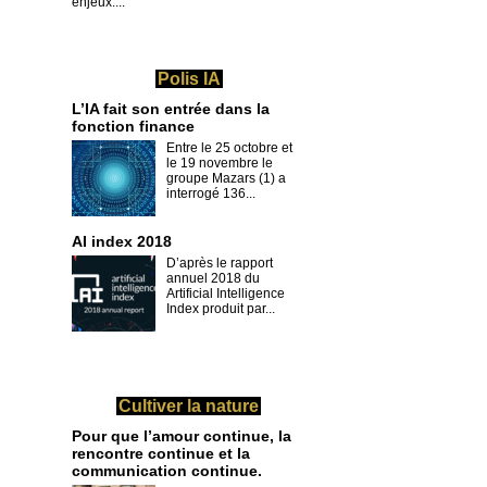
enjeux....
Polis IA
L’IA fait son entrée dans la
fonction finance
Entre le 25 octobre et
le 19 novembre le
groupe Mazars (1) a
interrogé 136...
AI index 2018
D’après le rapport
annuel 2018 du
Artificial Intelligence
Index produit par...
Cultiver la nature
Pour que l’amour continue, la
rencontre continue et la
communication continue.