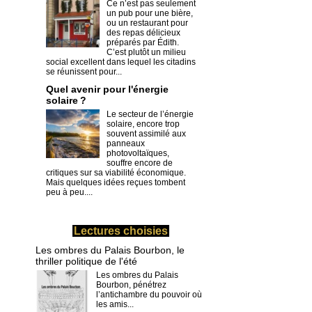
Ce n’est pas seulement
un pub pour une bière,
ou un restaurant pour
des repas délicieux
préparés par Édith.
C’est plutôt un milieu
social excellent dans lequel les citadins
se réunissent pour...
Quel avenir pour l'énergie
solaire ?
Le secteur de l’énergie
solaire, encore trop
souvent assimilé aux
panneaux
photovoltaïques,
souffre encore de
critiques sur sa viabilité économique.
Mais quelques idées reçues tombent
peu à peu....
Lectures choisies
Les ombres du Palais Bourbon, le
thriller politique de l'été
Les ombres du Palais
Bourbon, pénétrez
l’antichambre du pouvoir où
les amis...