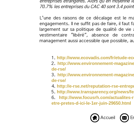
entreprises étrangères. Alors qu’en moyenne le
70.7% les entreprises du CAC 40 sont 3.4 poin
L’une des raisons de ce décalage est le ma
engagements. Il ne suffit pas de faire, il faut
largement sur sa politique de qualité de vie 
vestimentaire "libéré", absence de cont
management aussi accessible que possible, au
http://www.ecovadis.com/fr/etude-ec
http://www.environnement-magazine.f
de-rse/
http://www.environnement-magazine.f
de-rse/
http://e-rse.net/reputation-rse-entr
http://www.transparency.org/news/f
http://www.focusrh.com/actualites-rh
etre-pretes-d-ici-le-1er-juin-29650.html
Accueil
En