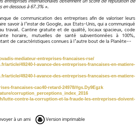
s entreprises internationales obtiennent un score de réputation de
ts en dessous à 67.3% ».
nque de communication des entreprises afin de valoriser leurs
 faire savoir à l’instar de Google, aux Etats-Unis, qui a communiqué
au travail. Cantine gratuite et de qualité, locaux spacieux, code
rainte horaire, mutuelles de santé subventionnées à 100%,
tant de caractéristiques connues à l’autre bout de la Planète…
ovadis-mediateur-entreprises-francaises-rse/
r/article/49240-l-avance-des-entreprises-francaises-en-matiere-
r/article/49240-l-avance-des-entreprises-francaises-en-matiere-
eprises-francaises-cac40-retard-24978/#gs.Dy9Egzk
eature/corruption_perceptions_index_2016
/lutte-contre-la-corruption-et-la-fraude-les-entreprises-doivent-
voyer à un ami
Version imprimable