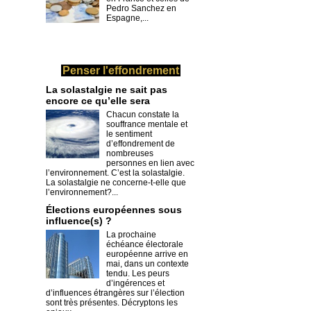
Pedro Sanchez en
Espagne,...
Penser l'effondrement
La solastalgie ne sait pas
encore ce qu’elle sera
Chacun constate la
souffrance mentale et
le sentiment
d’effondrement de
nombreuses
personnes en lien avec
l’environnement. C’est la solastalgie.
La solastalgie ne concerne-t-elle que
l’environnement?...
​Élections européennes sous
influence(s) ?
La prochaine
échéance électorale
européenne arrive en
mai, dans un contexte
tendu. Les peurs
d’ingérences et
d’influences étrangères sur l’élection
sont très présentes. Décryptons les