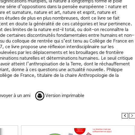
ignifications multiples, la nature a longtemps formé le pôle
’une série d’oppositions dans la pensée européenne : nature et
ure et surnature, nature et art, nature et esprit, nature et
s études de plus en plus nombreuses, dont ce livre se fait
ent en doute la généralité de ces catégories et leur pertinence.
t des limites de la nature est-il total, ou doit-on reconnaître la
 de certaines discontinuités fondamentales entre humains et non-
ssu du colloque de rentrée qui s’est tenu au Collège de France en
, ce livre propose une réflexion interdisciplinaire sur les
ulevées par les déplacements et les brouillages de frontière
inations naturelles et déterminations humaines. Le seuil critique
voir atteint l’anthropisation de la Terre, dont le réchauffement
riant, donne à ces questions une actualité nouvelle. Philippe
lège de France, titulaire de la chaire Anthropologie de la
voyer à un ami
Version imprimable
<
>