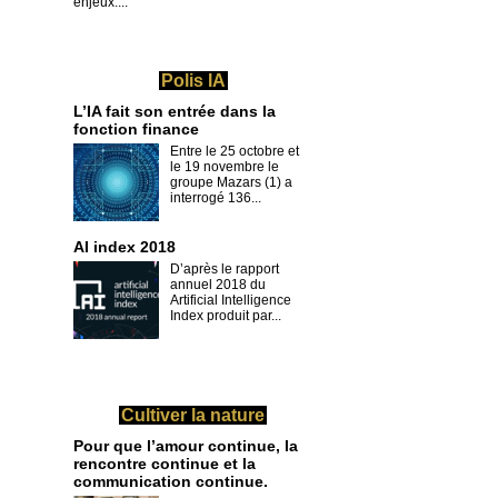
enjeux....
Polis IA
L’IA fait son entrée dans la
fonction finance
Entre le 25 octobre et
le 19 novembre le
groupe Mazars (1) a
interrogé 136...
AI index 2018
D’après le rapport
annuel 2018 du
Artificial Intelligence
Index produit par...
Cultiver la nature
Pour que l’amour continue, la
rencontre continue et la
communication continue.