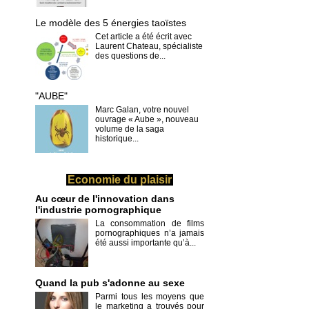
Le modèle des 5 énergies taoïstes
Cet article a été écrit avec
Laurent Chateau, spécialiste
des questions de...
"AUBE"
Marc Galan, votre nouvel
ouvrage « Aube », nouveau
volume de la saga
historique...
Economie du plaisir
Au cœur de l'innovation dans
l'industrie pornographique
La consommation de films
pornographiques n’a jamais
été aussi importante qu’à...
Quand la pub s'adonne au sexe
Parmi tous les moyens que
le marketing a trouvés pour