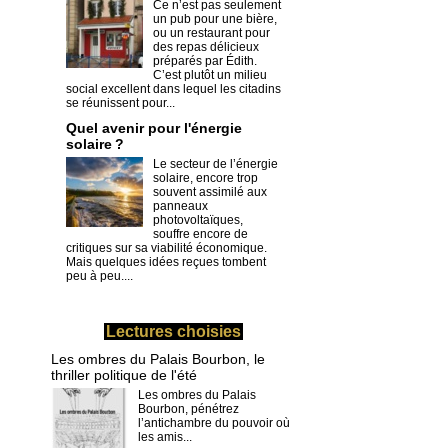
Ce n’est pas seulement
un pub pour une bière,
ou un restaurant pour
des repas délicieux
préparés par Édith.
C’est plutôt un milieu
social excellent dans lequel les citadins
se réunissent pour...
Quel avenir pour l'énergie
solaire ?
Le secteur de l’énergie
solaire, encore trop
souvent assimilé aux
panneaux
photovoltaïques,
souffre encore de
critiques sur sa viabilité économique.
Mais quelques idées reçues tombent
peu à peu....
Lectures choisies
Les ombres du Palais Bourbon, le
thriller politique de l'été
Les ombres du Palais
Bourbon, pénétrez
l’antichambre du pouvoir où
les amis...