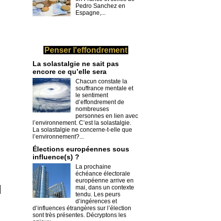
Pedro Sanchez en
Espagne,...
Penser l'effondrement
La solastalgie ne sait pas
encore ce qu’elle sera
Chacun constate la
souffrance mentale et
le sentiment
d’effondrement de
nombreuses
personnes en lien avec
l’environnement. C’est la solastalgie.
La solastalgie ne concerne-t-elle que
l’environnement?...
​Élections européennes sous
influence(s) ?
La prochaine
échéance électorale
européenne arrive en
mai, dans un contexte
tendu. Les peurs
d’ingérences et
d’influences étrangères sur l’élection
sont très présentes. Décryptons les