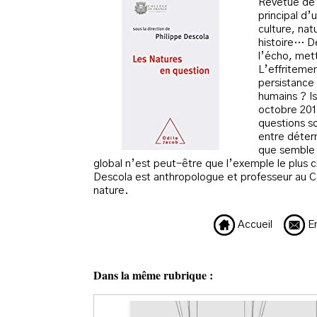
Revêtue de s
principal d
culture, nat
histoire… De
l’écho, mett
L’effritemen
persistance
humains ? I
octobre 2017
questions so
entre déterm
que semble a
global n’est peut-être que l’exemple le plus c
Descola est anthropologue et professeur au Col
nature.
Accueil
En
Dans la même rubrique :