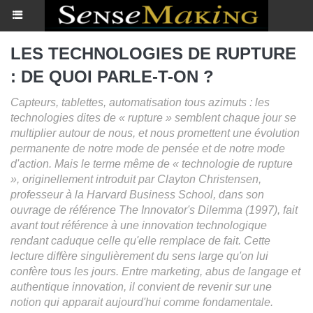
LES TECHNOLOGIES DE RUPTURE
: DE QUOI PARLE-T-ON ?
Capteurs, tablettes, automatisation tous azimuts : les
technologies dites de « rupture » semblent chaque jour se
multiplier autour de nous, et nous promettent une évolution
permanente de notre mode de pensée et de notre mode
d'action. Mais le terme même de « technologie de rupture
», originellement introduit par Clayton Christensen,
professeur à la Harvard Business School, dans son
ouvrage de référence The Innovator's Dilemma (1997), fait
avant tout référence à une innovation technologique
rendant caduque celle qu'elle remplace de fait. Cette
lecture diffère singulièrement du sens large qu'on lui
confère tous les jours. Entre marketing, abus de langage et
authentique innovation, il convient de revenir sur une
notion qui apparait aujourd'hui comme fondamentale.