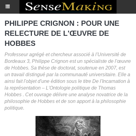
PHILIPPE CRIGNON : POUR UNE
RELECTURE DE L'ŒUVRE DE
HOBBES
Professeur agrégé et chercheur associé à l'Université de
Bordeaux 3, Philippe Crignon est un spécialiste de l'œuvre
de Hobbes. Sa thèse de doctorat, soutenue en 2007, est
un travail distingué par la communauté universitaire. Elle a
ainsi fait l'objet d'une édition sous le titre De l'Incarnation à
la représentation – L'Ontologie politique de Thomas
Hobbes . Cet ouvrage délivre une analyse novatrice de la
philosophie de Hobbes et de son apport à la philosophie
politique.