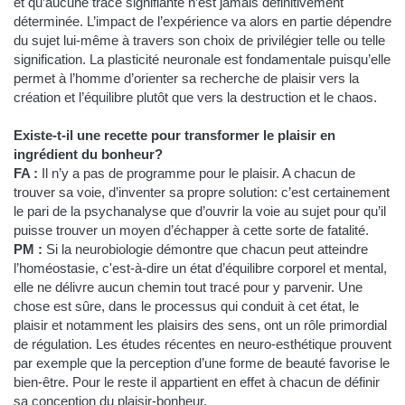
et qu’aucune trace signifiante n’est jamais définitivement
déterminée. L’impact de l’expérience va alors en partie dépendre
du sujet lui-même à travers son choix de privilégier telle ou telle
signification. La plasticité neuronale est fondamentale puisqu’elle
permet à l’homme d’orienter sa recherche de plaisir vers la
création et l’équilibre plutôt que vers la destruction et le chaos.
Existe-t-il une recette pour transformer le plaisir en
ingrédient du bonheur?
FA :
Il n’y a pas de programme pour le plaisir. A chacun de
trouver sa voie, d’inventer sa propre solution: c’est certainement
le pari de la psychanalyse que d’ouvrir la voie au sujet pour qu’il
puisse trouver un moyen d’échapper à cette sorte de fatalité.
PM :
Si la neurobiologie démontre que chacun peut atteindre
l’homéostasie, c'est-à-dire un état d’équilibre corporel et mental,
elle ne délivre aucun chemin tout tracé pour y parvenir. Une
chose est sûre, dans le processus qui conduit à cet état, le
plaisir et notamment les plaisirs des sens, ont un rôle primordial
de régulation. Les études récentes en neuro-esthétique prouvent
par exemple que la perception d’une forme de beauté favorise le
bien-être. Pour le reste il appartient en effet à chacun de définir
sa conception du plaisir-bonheur.