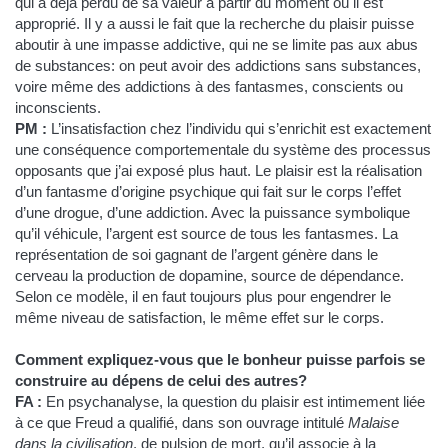
qui a déjà perdu de sa valeur à partir du moment où il est
approprié. Il y a aussi le fait que la recherche du plaisir puisse
aboutir à une impasse addictive, qui ne se limite pas aux abus
de substances: on peut avoir des addictions sans substances,
voire même des addictions à des fantasmes, conscients ou
inconscients.
PM :
L’insatisfaction chez l’individu qui s’enrichit est exactement
une conséquence comportementale du système des processus
opposants que j’ai exposé plus haut. Le plaisir est la réalisation
d’un fantasme d’origine psychique qui fait sur le corps l’effet
d’une drogue, d’une addiction. Avec la puissance symbolique
qu’il véhicule, l’argent est source de tous les fantasmes. La
représentation de soi gagnant de l’argent génère dans le
cerveau la production de dopamine, source de dépendance.
Selon ce modèle, il en faut toujours plus pour engendrer le
même niveau de satisfaction, le même effet sur le corps.
Comment expliquez-vous que le bonheur puisse parfois se
construire au dépens de celui des autres?
FA :
En psychanalyse, la question du plaisir est intimement liée
à ce que Freud a qualifié, dans son ouvrage intitulé
Malaise
dans la civilisation
, de pulsion de mort, qu’il associe à la