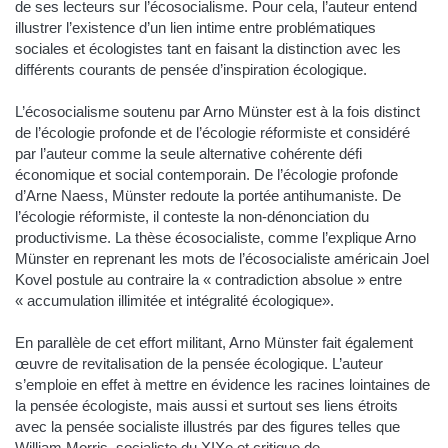
de ses lecteurs sur l’écosocialisme. Pour cela, l’auteur entend
illustrer l’existence d’un lien intime entre problématiques
sociales et écologistes tant en faisant la distinction avec les
différents courants de pensée d’inspiration écologique.
L’écosocialisme soutenu par Arno Münster est à la fois distinct
de l’écologie profonde et de l’écologie réformiste et considéré
par l’auteur comme la seule alternative cohérente défi
économique et social contemporain. De l’écologie profonde
d’Arne Naess, Münster redoute la portée antihumaniste. De
l’écologie réformiste, il conteste la non-dénonciation du
productivisme. La thèse écosocialiste, comme l’explique Arno
Münster en reprenant les mots de l’écosocialiste américain Joel
Kovel postule au contraire la « contradiction absolue » entre
« accumulation illimitée et intégralité écologique».
En parallèle de cet effort militant, Arno Münster fait également
œuvre de revitalisation de la pensée écologique. L’auteur
s’emploie en effet à mettre en évidence les racines lointaines de
la pensée écologiste, mais aussi et surtout ses liens étroits
avec la pensée socialiste illustrés par des figures telles que
William Morris, socialiste du XIXe et critique de