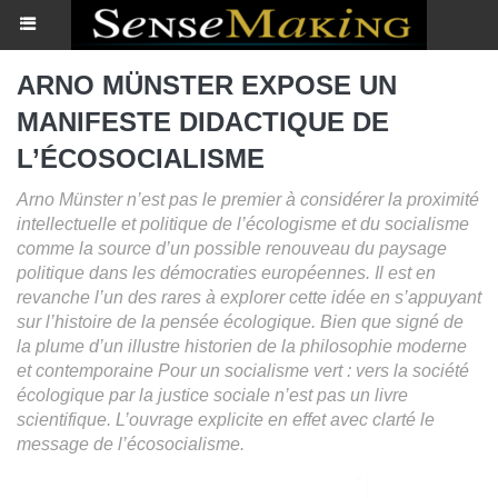
ARNO MÜNSTER EXPOSE UN
MANIFESTE DIDACTIQUE DE
L’ÉCOSOCIALISME
Arno Münster n’est pas le premier à considérer la proximité
intellectuelle et politique de l’écologisme et du socialisme
comme la source d’un possible renouveau du paysage
politique dans les démocraties européennes. Il est en
revanche l’un des rares à explorer cette idée en s’appuyant
sur l’histoire de la pensée écologique. Bien que signé de
la plume d’un illustre historien de la philosophie moderne
et contemporaine Pour un socialisme vert : vers la société
écologique par la justice sociale n’est pas un livre
scientifique. L’ouvrage explicite en effet avec clarté le
message de l’écosocialisme.