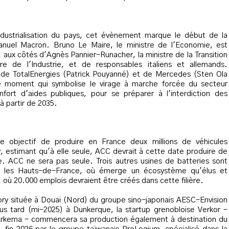
ndustrialisation du pays, cet évènement marque le début de la
anuel Macron. Bruno Le Maire, le ministre de l'Economie, est
 aux côtés d'Agnès Pannier-Runacher, la ministre de la Transition
re de l'Industrie, et de responsables italiens et allemands.
), de TotalEnergies (Patrick Pouyanné) et de Mercedes (Sten Ola
ce moment qui symbolise le virage à marche forcée du secteur
enfort d'aides publiques, pour se préparer à l'interdiction des
 partir de 2035.
 objectif de produire en France deux millions de véhicules
y, estimant qu'à elle seule, ACC devrait à cette date produire de
. ACC ne sera pas seule. Trois autres usines de batteries sont
s les Hauts-de-France, où émerge un écosystème qu'élus et
», où 20.000 emplois devraient être créés dans cette filière.
tory située à Douai (Nord) du groupe sino-japonais AESC-Envision
plus tard (mi-2025) à Dunkerque, la startup grenobloise Verkor -
 Arkema - commencera sa production également à destination du