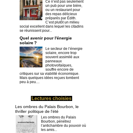
Ce n’est pas seulement
un pub pour une bière,
ou un restaurant pour
des repas délicieux
préparés par Édith.
C’est plutôt un milieu
social excellent dans lequel les citadins
se réunissent pour...
Quel avenir pour l'énergie
solaire ?
Le secteur de l’énergie
solaire, encore trop
souvent assimilé aux
panneaux
photovoltaïques,
souffre encore de
critiques sur sa viabilité économique.
Mais quelques idées reçues tombent
peu à peu....
Lectures choisies
Les ombres du Palais Bourbon, le
thriller politique de l'été
Les ombres du Palais
Bourbon, pénétrez
l’antichambre du pouvoir où
les amis...