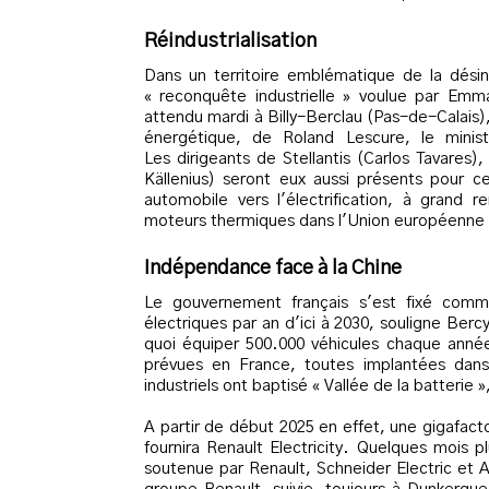
Réindustrialisation
Dans un territoire emblématique de la dési
« reconquête industrielle » voulue par Emm
attendu mardi à Billy-Berclau (Pas-de-Calais),
énergétique, de Roland Lescure, le minist
Les dirigeants de Stellantis (Carlos Tavares
Källenius) seront eux aussi présents pour 
automobile vers l'électrification, à grand r
moteurs thermiques dans l'Union européenne à
Indépendance face à la Chine
Le gouvernement français s'est fixé comme
électriques par an d'ici à 2030, souligne Berc
quoi équiper 500.000 véhicules chaque année
prévues en France, toutes implantées dan
industriels ont baptisé « Vallée de la batterie 
A partir de début 2025 en effet, une gigafac
fournira Renault Electricity. Quelques mois 
soutenue par Renault, Schneider Electric et