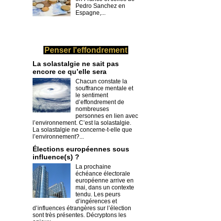
Pedro Sanchez en
Espagne,...
Penser l'effondrement
La solastalgie ne sait pas
encore ce qu’elle sera
Chacun constate la
souffrance mentale et
le sentiment
d’effondrement de
nombreuses
personnes en lien avec
l’environnement. C’est la solastalgie.
La solastalgie ne concerne-t-elle que
l’environnement?...
​Élections européennes sous
influence(s) ?
La prochaine
échéance électorale
européenne arrive en
mai, dans un contexte
tendu. Les peurs
d’ingérences et
d’influences étrangères sur l’élection
sont très présentes. Décryptons les