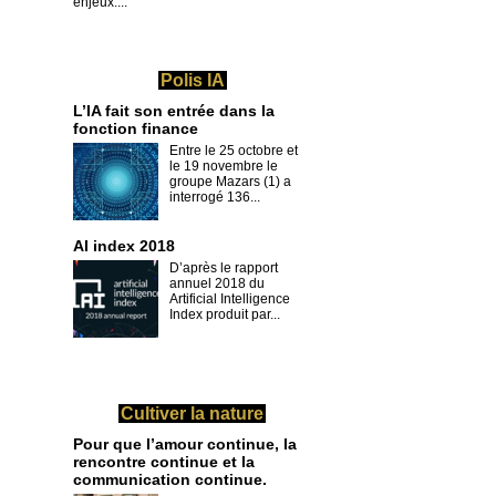
enjeux....
Polis IA
L’IA fait son entrée dans la
fonction finance
Entre le 25 octobre et
le 19 novembre le
groupe Mazars (1) a
interrogé 136...
AI index 2018
D’après le rapport
annuel 2018 du
Artificial Intelligence
Index produit par...
Cultiver la nature
Pour que l’amour continue, la
rencontre continue et la
communication continue.