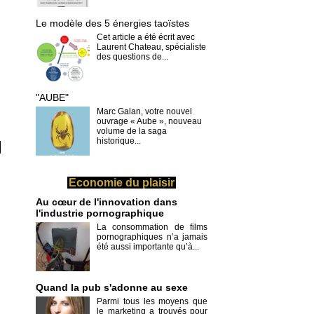
Le modèle des 5 énergies taoïstes
Cet article a été écrit avec
Laurent Chateau, spécialiste
des questions de...
"AUBE"
Marc Galan, votre nouvel
ouvrage « Aube », nouveau
volume de la saga
historique...
Economie du plaisir
Au cœur de l'innovation dans
l'industrie pornographique
La consommation de films
pornographiques n’a jamais
été aussi importante qu’à...
Quand la pub s'adonne au sexe
Parmi tous les moyens que
le marketing a trouvés pour