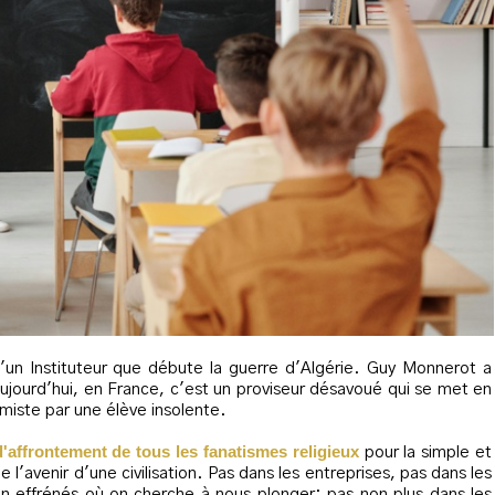
d'un Instituteur que débute la guerre d'Algérie. Guy Monnerot a
ujourd'hui, en France, c'est un proviseur désavoué qui se met en
lamiste par une élève insolente.
 d'affrontement de tous les fanatismes religieux
pour la simple et
 l'avenir d'une civilisation. Pas dans les entreprises, pas dans les
 effrénés où on cherche à nous plonger; pas non plus dans les