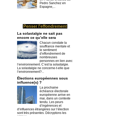
Pedro Sanchez en
Espagne,...
Penser l'effondrement
La solastalgie ne sait pas
encore ce qu’elle sera
Chacun constate la
souffrance mentale et
le sentiment
d’effondrement de
nombreuses
personnes en lien avec
l’environnement. C’est la solastalgie.
La solastalgie ne concerne-t-elle que
l’environnement?...
​Élections européennes sous
influence(s) ?
La prochaine
échéance électorale
européenne arrive en
mai, dans un contexte
tendu. Les peurs
d’ingérences et
d’influences étrangères sur l’élection
sont très présentes. Décryptons les