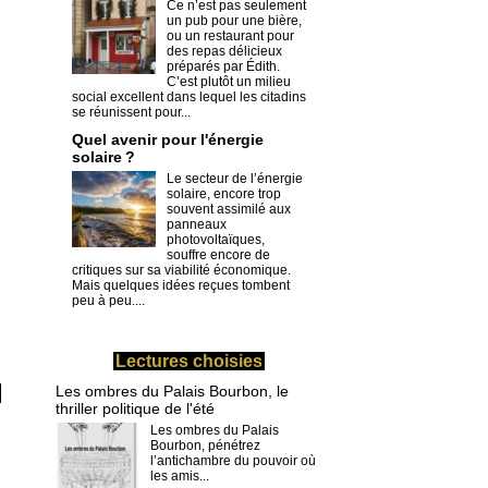
Ce n’est pas seulement
un pub pour une bière,
ou un restaurant pour
des repas délicieux
préparés par Édith.
C’est plutôt un milieu
social excellent dans lequel les citadins
se réunissent pour...
Quel avenir pour l'énergie
solaire ?
Le secteur de l’énergie
solaire, encore trop
souvent assimilé aux
panneaux
photovoltaïques,
souffre encore de
critiques sur sa viabilité économique.
Mais quelques idées reçues tombent
peu à peu....
Lectures choisies
Les ombres du Palais Bourbon, le
thriller politique de l'été
Les ombres du Palais
Bourbon, pénétrez
l’antichambre du pouvoir où
les amis...