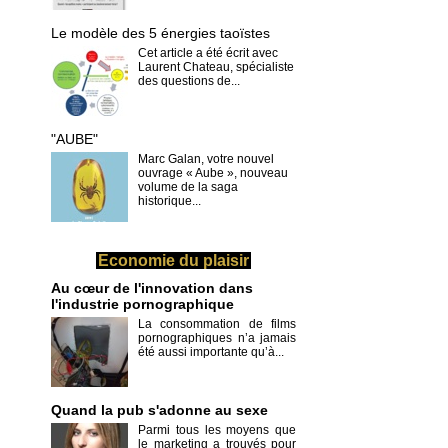
Le modèle des 5 énergies taoïstes
Cet article a été écrit avec
Laurent Chateau, spécialiste
des questions de...
"AUBE"
Marc Galan, votre nouvel
ouvrage « Aube », nouveau
volume de la saga
historique...
Economie du plaisir
Au cœur de l'innovation dans
l'industrie pornographique
La consommation de films
pornographiques n’a jamais
été aussi importante qu’à...
Quand la pub s'adonne au sexe
Parmi tous les moyens que
le marketing a trouvés pour