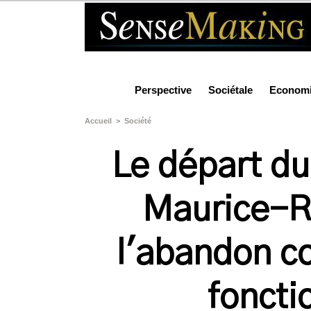
Perspective
Sociétale
Econom
Accueil
>
Société
Le départ du
Maurice-Ra
l'abandon co
foncti