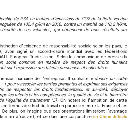
adership de PSA en matière d’émissions de CO2 de la flotte vendue
loguées de 102,4 g/km en 2016, contre un marché de 118,2 h/km.
écurité de ses véhicules, qui obtiennent de bons résultats aux
stinction d’exigence de responsabilité sociale selon les pays, le
 avoir signé un accord-cadre mondial avec les fédérations
striALL European Trade Union. Selon le communiqué de presse du
r un socle commun en matière de respect des droits humains
t sur l’expression des talents personnels et collectifs ».
ension humaine de l’entreprise. Il souhaite
« donner un cadre
 […] pour y associer les parties prenantes et exprimer ses exigences
fin de respecter les droits fondamentaux, et au-delà, déployer
pe les talents et les compétences, la qualité de vie et le bien-être
 de l’égalité de traitement (5).
On notera ici l’ambition de cette
s en termes de droit du travail en particulier entre la France et les
 De plus, on imagine que ces orientations limiteront l’avantage
en Chine difficile
 de main d’œuvre), et ce dans une conjoncture