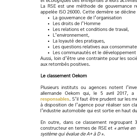
et écologiques des entreprises à leurs activité
La RSE est une méthode de gouvernance r
appelée ISO 26000. Cette dernière se décline à
La gouvernance de l’organisation
Les droits de l’Homme
Les relations et conditions de travail,
L’environnement,
La loyauté des pratiques,
Les questions relatives aux consommate
Les communautés et le développement 
Aussi, loin d’être une contrainte pour les soc
aux retombés positives.
Le classement Oekom
Plusieurs instituts ou agences notent l’in
allemande Oekom qui, le 5 avril 2017, a
responsables
. S’il faut être prudent sur les 
à disposition de l’agence pour réaliser son cl
l’industrie automobile qui est sortie en haut 
En outre, dans ce classement regroupant 3
constructeur en termes de RSE et
« arrive e
système qui évalue de A+ à D ».