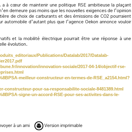
SA a à cœur de maintenir une politique RSE ambitieuse la plaçant
l n’en demeure pas moins que les nouvelles exigences de l’opinion
matière de choix de carburants et des émissions de CO2 pourraient
eur automobile d’autant plus que l’agence Oekon annonce vouloir
atifs et la mobilité électrique pourrait être une réponse à une
lle évolution.
-
oduits_editoriaux/Publications/Datalab/2017/Datalab-
ier2017.pdf
ribune.fr/innovation/innovation-sociale/2017-04-14/objectif-rse-
eprises.html
8BPSA-meilleur-constructeur-en-termes-de-RSE_a2154.html?
mier-constructeur-pour-sa-responsabilite-sociale-8481389.html
8BPSA-signe-un-accord-RSE-pour-ses-activites-dans-le-
voyer à un ami
Version imprimable