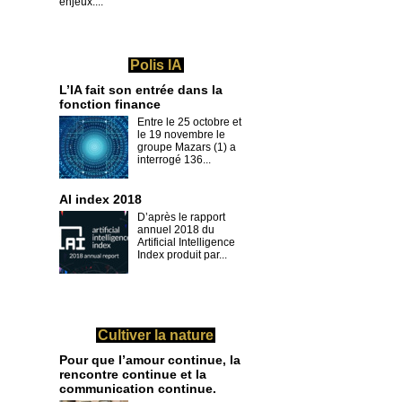
enjeux....
Polis IA
L’IA fait son entrée dans la
fonction finance
Entre le 25 octobre et
le 19 novembre le
groupe Mazars (1) a
interrogé 136...
AI index 2018
D’après le rapport
annuel 2018 du
Artificial Intelligence
Index produit par...
Cultiver la nature
Pour que l’amour continue, la
rencontre continue et la
communication continue.