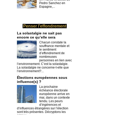
Pedro Sanchez en
Espagne,...
Penser l'effondrement
La solastalgie ne sait pas
encore ce qu’elle sera
Chacun constate la
souffrance mentale et
le sentiment
d’effondrement de
nombreuses
personnes en lien avec
l’environnement. C’est la solastalgie.
La solastalgie ne concerne-t-elle que
l’environnement?...
​Élections européennes sous
influence(s) ?
La prochaine
échéance électorale
européenne arrive en
mai, dans un contexte
tendu. Les peurs
d’ingérences et
d’influences étrangères sur l’élection
sont très présentes. Décryptons les