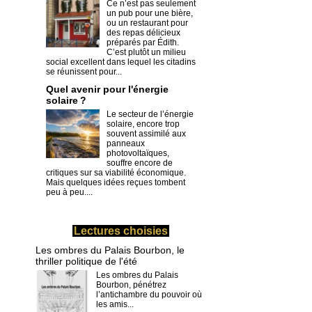
Ce n’est pas seulement
un pub pour une bière,
ou un restaurant pour
des repas délicieux
préparés par Édith.
C’est plutôt un milieu
social excellent dans lequel les citadins
se réunissent pour...
Quel avenir pour l'énergie
solaire ?
Le secteur de l’énergie
solaire, encore trop
souvent assimilé aux
panneaux
photovoltaïques,
souffre encore de
critiques sur sa viabilité économique.
Mais quelques idées reçues tombent
peu à peu....
Lectures choisies
Les ombres du Palais Bourbon, le
thriller politique de l'été
Les ombres du Palais
Bourbon, pénétrez
l’antichambre du pouvoir où
les amis...