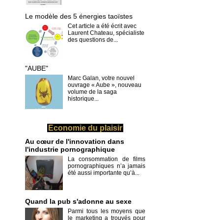
Le modèle des 5 énergies taoïstes
Cet article a été écrit avec
Laurent Chateau, spécialiste
des questions de...
"AUBE"
Marc Galan, votre nouvel
ouvrage « Aube », nouveau
volume de la saga
historique...
Economie du plaisir
Au cœur de l'innovation dans
l'industrie pornographique
La consommation de films
pornographiques n’a jamais
été aussi importante qu’à...
Quand la pub s'adonne au sexe
Parmi tous les moyens que
le marketing a trouvés pour