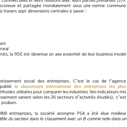
s commerciales et leurs relations avec leurs parties prenantes (2)».
econnue et partagée mondialement sous une norme commune
 travers sept dimensions centrales à savoir :
urs
rural
iétés, la RSE est devenue un axe essentiel de leur business model
vestissement social des entreprises. C’est le cas de l’agence
le classement international des entreprises les plus
 publié
méthodes utilisées pour comparer les industries (les indicateurs mis
assement varient selon les 26 secteurs d’activités étudiés), c’est
du podium.
800 entreprises, la société anonyme PSA a été élue meilleur
n tête du secteur dans le classement avec un B comme note dans un