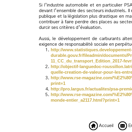
Si l’industrie automobile et en particulier P
devant l’ensemble des secteurs industriels. I
publique et la législation plus drastique en 
contribuer à faire perdre des places au sect
durcir ses critères d’évaluation.
Aussi, le développement de carburants altern
exigence de responsabilité sociale en perpétue
http://www.statistiques.developpement
durable.gouv.fr/fileadmin/documents/Pr
11_CC_du_transport_Edition_2017-fevr
http://objectif-languedoc-roussillon.lat
quelle-creation-de-valeur-pour-les-entr
http://www.rse-magazine.com/%E2%80%
print=1
http://pro.largus.fr/actualites/psa-pre
http://www.rse-magazine.com/%E2%80%
monde-entier_a2117.html?print=1
Accueil
En