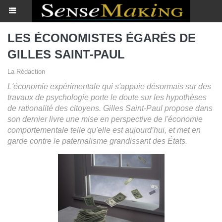
LES ÉCONOMISTES ÉGARÉS DE
GILLES SAINT-PAUL
La Rédaction
L'économie expérimentale qui s'appuie désormais sur des
travaux de psychologie porte le doute sur les hypothèses
de rationalité des citoyens. Gilles Saint-Paul propose dans
son dernier livre une mise en perspective de l'économie
comportementale telle qu'elle est aujourd’hui, et met en
garde contre le paternalisme grandissant des États.