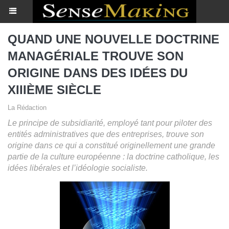
QUAND UNE NOUVELLE DOCTRINE
MANAGÉRIALE TROUVE SON
ORIGINE DANS DES IDÉES DU
XIIIÈME SIÈCLE
La Rédaction
Le principe de subsidiarité, employé tant pour piloter des
entités administratives que des entreprises, trouve son
origine dans ce qui a constitué originellement une grande
partie de la culture européenne : la doctrine catholique, les
idées libérales et l’idéologie socialiste.